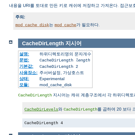
내용을 URI를 토대로 만든 키로 캐쉬에 저장하고 가져온다. 접근보
주의:
는
가 필요하다.
mod_cache_disk
mod_cache
CacheDirLength
지시어
설명:
하위디렉토리명의 문자개수
문법:
CacheDirLength
length
기본값:
CacheDirLength 2
사용장소:
주서버설정, 가상호스트
상태:
Experimental
모듈:
mod_cache_disk
지시어는 캐쉬 계층구조에서 각 하위디렉토
CacheDirLength
와
를 곱하여 20 보다 
CacheDirLevels
CacheDirLength
CacheDirLength 4