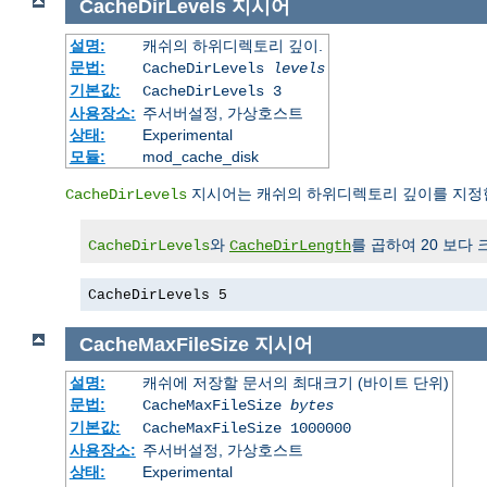
CacheDirLevels
지시어
설명:
캐쉬의 하위디렉토리 깊이.
문법:
CacheDirLevels
levels
기본값:
CacheDirLevels 3
사용장소:
주서버설정, 가상호스트
상태:
Experimental
모듈:
mod_cache_disk
지시어는 캐쉬의 하위디렉토리 깊이를 지정
CacheDirLevels
와
를 곱하여 20 보다 
CacheDirLevels
CacheDirLength
CacheDirLevels 5
CacheMaxFileSize
지시어
설명:
캐쉬에 저장할 문서의 최대크기 (바이트 단위)
문법:
CacheMaxFileSize
bytes
기본값:
CacheMaxFileSize 1000000
사용장소:
주서버설정, 가상호스트
상태:
Experimental