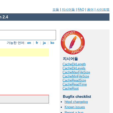
모듈
|
지시어들
|
FAQ
|
용어
|
사이트맵
 2.4
가능한 언어:
en
|
fr
|
ja
|
ko
지시어들
CacheDirLength
CacheDirLevels
CacheMaxFileSize
CacheMinFileSize
CacheReadSize
CacheReadTime
CacheRoot
Bugfix checklist
httpd changelog
Known issues
Report a bug